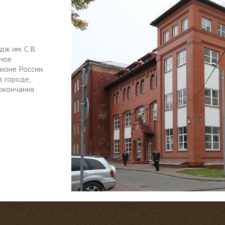
ж им. С.В.
ное
ионе России.
 городе,
окончания