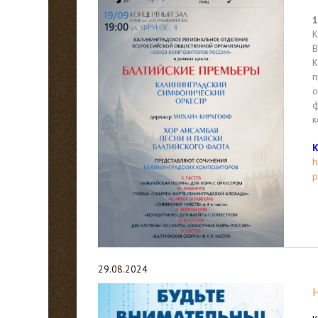
1
К
В
К
п
о
ф
к
h
p
29.08.2024
Н