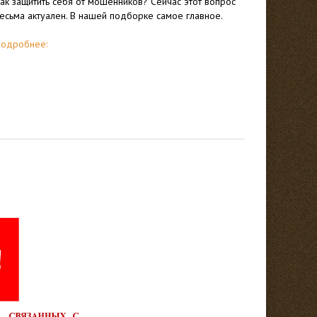
ак защитить себя от мошенников? Сейчас этот вопрос
есьма актуален. В нашей подборке самое главное.
одробнее: