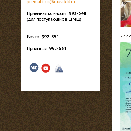
priemabitur@musckld.ru
Приёмная комиссия
992-548
(
для поступающих в ДМШ
)
22 ок
Вахта
992-551
Приемная
992-551