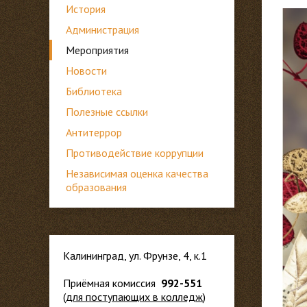
История
Администрация
Мероприятия
Новости
Библиотека
Полезные ссылки
Антитеррор
Противодействие коррупции
Независимая оценка качества
образования
Калининград, ул. Фрунзе, 4, к.1
Приёмная комиссия
992-551
(
для
поступающих в колледж
)