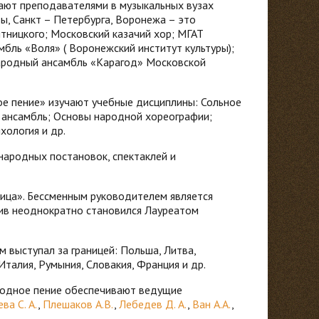
ают преподавателями в музыкальных вузах
ы, Санкт – Петербурга, Воронежа – это
тницкого; Московский казачий хор; МГАТ
мбль «Воля» ( Воронежский институт культуры);
народный ансамбль «Карагод» Московской
ое пение» изучают учебные дисциплины: Сольное
й ансамбль; Основы народной хореографии;
хология и др.
 народных постановок, спектаклей и
ица». Бессменным руководителем является
ив неоднократно становился Лауреатом
 выступал за границей: Польша, Литва,
 Италия, Румыния, Словакия, Франция и др.
родное пение обеспечивают ведущие
ва С. А.
,
Плешаков А.В.
,
Лебедев Д. А.
,
Ван А.А.
,