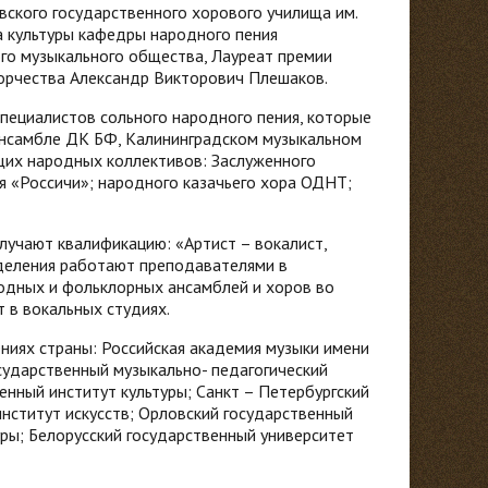
вского государственного хорового училища им.
а культуры кафедры народного пения
го музыкального общества, Лауреат премии
ворчества Александр Викторович Плешаков.
специалистов сольного народного пения, которые
Ансамбле ДК БФ, Калининградском музыкальном
щих народных коллективов: Заслуженного
я «Россичи»; народного казачьего хора ОДНТ;
лучают квалификацию: «Артист – вокалист,
тделения работают преподавателями в
одных и фольклорных ансамблей и хоров во
 в вокальных студиях.
ниях страны: Российская академия музыки имени
осударственный музыкально- педагогический
енный институт культуры; Санкт – Петербургский
нститут искусств; Орловский государственный
уры; Белорусский государственный университет