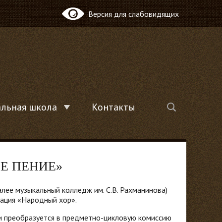
Версия для слабовидящих
льная школа
Контакты
етные
История
Документы и справки
Расписание занятий
Содействие трудоустройству
Локальные акты СП ДМШ
Е ПЕНИЕ»
Администрация
Полезные ссылки
лее музыкальный колледж им. С.В. Рахманинова)
зация «Народный хор».
 и преобразуется в предметно-цикловую комиссию