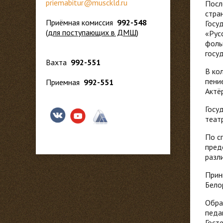
priemabitur@musckld.ru
Посл
стра
Приёмная комиссия
992-548
Госу
(
для поступающих в ДМШ
)
«Рус
фоль
госу
Вахта
992-551
В ко
пени
Приемная
992-551
Актё
Госу
теат
По с
пред
разл
Прин
Белор
Обра
педа
Госте