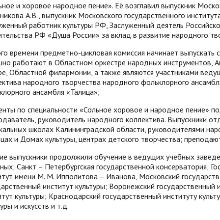
ьное и хоровое народное пение». Её возглавил выпускник Моско
никова А.В., выпускник Московского государственного институт
уженный работник культуры РФ, Заслуженный деятель Российско
ительства РФ «Душа России» за вклад в развитие народного т
ого времени предметно-цикловая комиссия начинает выпускать 
шно работают в Областном оркестре народных инструментов, 
ре, Областной филармонии, а также являются участниками веду
ектива народного творчества народного фольклорного ансамбл
клорного ансамбля «Талица»;
енты по специальности «Сольное хоровое и народное пение» по
одаватель, руководитель народного коллектива. Выпускники о
кальных школах Калининградской области, руководителями нар
цах и Домах культуры, центрах детского творчества; преподают
ие выпускники продолжили обучение в ведущих учебных заведе
иных; Санкт – Петербургская государственной консерватория; Г
итут имени М. М. Ипполитова – Иванова, Московский государств
дарственный институт культуры; Воронежский государственный и
итут культуры; Краснодарский государственный институту культ
уры и искусств и т.д.