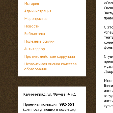
«Сол
История
Свеш
Администрация
Засл
прав
Мероприятия
Новости
С эт
успе
Библиотека
теат
Полезные ссылки
колл
фоль
Антитеррор
Противодействие коррупции
Студ
преп
Независимая оценка качества
музы
образования
Двор
Мног
Гнес
инст
Калининград, ул. Фрунзе, 4, к.1
госу
инст
Приёмная комиссия
992-551
культ
(
для
поступающих в колледж
)