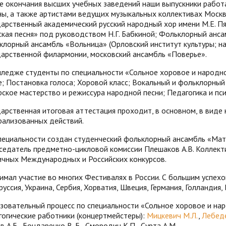
е окончания высших учебных заведений наши выпускники работ
ны, а также артистами ведущих музыкальных коллективах Москв
дарственный академический русский народный хор имени М.Е. Пя
ская песня» под руководством Н.Г. Бабкиной; Фольклорный анса
клорный ансамбль «Вольница» (Орловский институт культуры; 
дарственной филармонии, московский ансамбль «Поверье».
лледже студенты по специальности «Сольное хоровое и народн
е; Постановка голоса; Хоровой класс; Вокальный и фольклорны
рское мастерство и режиссура народной песни; Педагогика и пси
дарственная итоговая аттестация проходит, в основном, в виде
рализованных действий.
пециальности создан студенческий фольклорный ансамбль «Мат
седатель предметно-цикловой комиссии Плешаков А.В. Коллект
ичных Международных и Российских конкурсов.
имал участие во многих Фестивалях в России. С большим успехом
уссия, Украина, Сербия, Хорватия, Швеция, Германия, Голландия,
зовательный процесс по специальности «Сольное хоровое и на
гогические работники (концертмейстеры):
Мицкевич М.
Л.
,
Лебеде
в А.Б., Бондаренко В. Б., Смородин К.П., Сурта А.М.