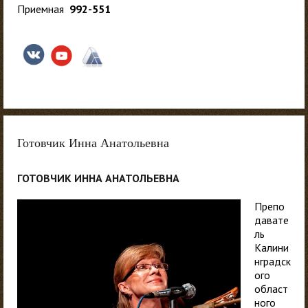
Приемная
992-551
Готовчик Инна Анатольевна
ГОТОВЧИК ИННА АНАТОЛЬЕВНА
Препо
давате
ль
Калини
нградск
ого
област
ного